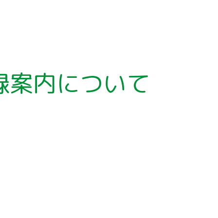
ア
ー
カ
イ
ブ
録案内について