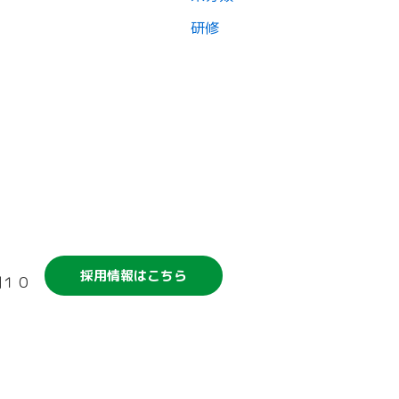
研修
競輪補助事業について
採用情報はこちら
割１０