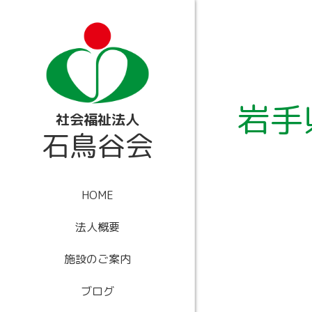
内
容
を
ス
キ
ッ
プ
岩手
社会福祉法人
石鳥谷会
HOME
法人概要
施設のご案内
ブログ