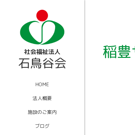
内
容
を
ス
キ
ッ
プ
稲豊
社会福祉法人
石鳥谷会
HOME
法人概要
施設のご案内
ブログ