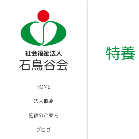
内
容
を
ス
キ
ッ
プ
特養
社会福祉法人
石鳥谷会
HOME
法人概要
施設のご案内
ブログ